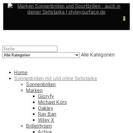
0
Alle Kategorien
Home
Sonnenbrillen mit und ohne Sehstärke
Sonnenbrillen
Marken
Gloryfy
Michael Kors
Oakley
Ray Ban
Wiley X
Brillentypen
Active