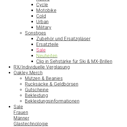
Cycle
Motobike
Cold
Urban
Military
Sonstiges
Zubehör und Ersatzgläser
Ersatzteile
Sale
Neuheiten
Clip in Sehstärke für Ski & MX-Brillen
RX/Individuelle Verglasung
Oakley Merch
Mützen & Beanies
Rucksäcke & Geldbörsen
Gutscheine
Bekleidung
Bekleidungsinformationen
Sale
Frauen
Männer
Glastechnologie