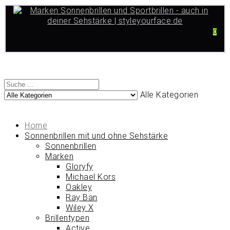
0
Alle Kategorien
Home
Sonnenbrillen mit und ohne Sehstärke
Sonnenbrillen
Marken
Gloryfy
Michael Kors
Oakley
Ray Ban
Wiley X
Brillentypen
Active