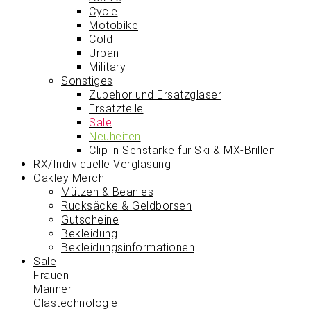
Cycle
Motobike
Cold
Urban
Military
Sonstiges
Zubehör und Ersatzgläser
Ersatzteile
Sale
Neuheiten
Clip in Sehstärke für Ski & MX-Brillen
RX/Individuelle Verglasung
Oakley Merch
Mützen & Beanies
Rucksäcke & Geldbörsen
Gutscheine
Bekleidung
Bekleidungsinformationen
Sale
Frauen
Männer
Glastechnologie