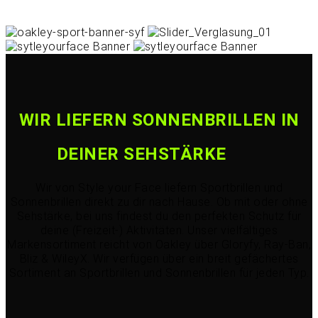
WIR LIEFERN SONNENBRILLEN IN
DEINER SEHSTÄRKE
Wir von Style your Face liefern Sportbrillen und
Sonnenbrillen direkt zu dir nach Hause. Ob mit oder ohne
Sehstärke, bei uns findest du den perfekten Schutz für
deine (Freizeit-) Aktivitäten. Unser vielfältiges
Markensortiment reicht von Oakley über Gloryfy, Ray-Ban,
Bliz & WileyX. Wir verfügen über ein breit gefächertes
Sortiment an Sportbrillen und Sonnenbrillen für jeden Typ.