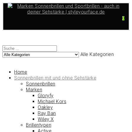
0
Alle Kategorien
Home
Sonnenbrillen mit und ohne Sehstärke
Sonnenbrillen
Marken
Gloryfy
Michael Kors
Oakley
Ray Ban
Wiley X
Brillentypen
Active