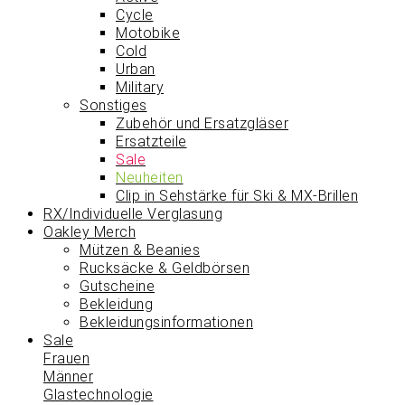
Cycle
Motobike
Cold
Urban
Military
Sonstiges
Zubehör und Ersatzgläser
Ersatzteile
Sale
Neuheiten
Clip in Sehstärke für Ski & MX-Brillen
RX/Individuelle Verglasung
Oakley Merch
Mützen & Beanies
Rucksäcke & Geldbörsen
Gutscheine
Bekleidung
Bekleidungsinformationen
Sale
Frauen
Männer
Glastechnologie