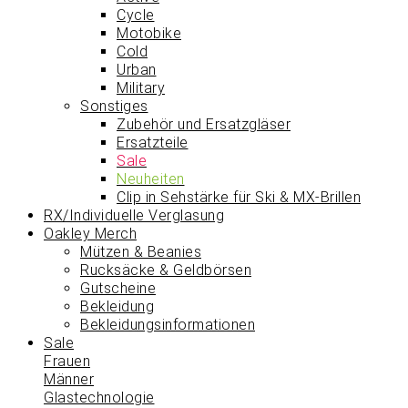
Cycle
Motobike
Cold
Urban
Military
Sonstiges
Zubehör und Ersatzgläser
Ersatzteile
Sale
Neuheiten
Clip in Sehstärke für Ski & MX-Brillen
RX/Individuelle Verglasung
Oakley Merch
Mützen & Beanies
Rucksäcke & Geldbörsen
Gutscheine
Bekleidung
Bekleidungsinformationen
Sale
Frauen
Männer
Glastechnologie