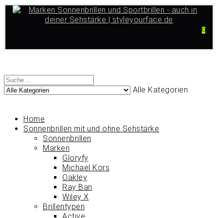
0
Alle Kategorien
Home
Sonnenbrillen mit und ohne Sehstärke
Sonnenbrillen
Marken
Gloryfy
Michael Kors
Oakley
Ray Ban
Wiley X
Brillentypen
Active