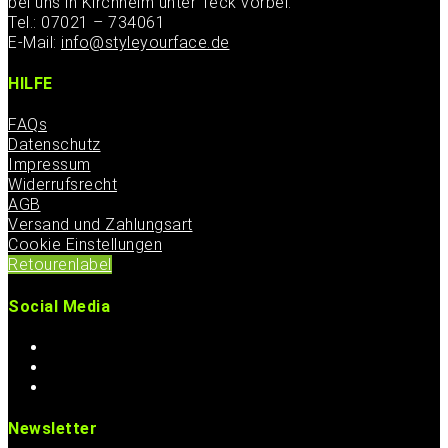
bei uns in Kirchheim unter Teck vorbei.
Tel.: 07021 – 734061
E-Mail:
info@styleyourface.de
HILFE
FAQs
Datenschutz
Impressum
Widerrufsrecht
AGB
Versand und Zahlungsart
Cookie Einstellungen
Retourenlabel
Social Media
Newsletter