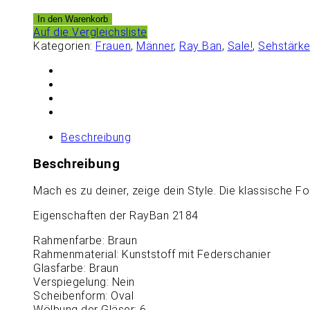
In den Warenkorb
Auf die Vergleichsliste
Kategorien:
Frauen
,
Männer
,
Ray Ban
,
Sale!
,
Sehstärk
Beschreibung
Beschreibung
Mach es zu deiner, zeige dein Style. Die klassische F
Eigenschaften der RayBan 2184
Rahmenfarbe: Braun
Rahmenmaterial: Kunststoff mit Federschanier
Glasfarbe: Braun
Verspiegelung: Nein
Scheibenform: Oval
Wölbung der Gläser: 6