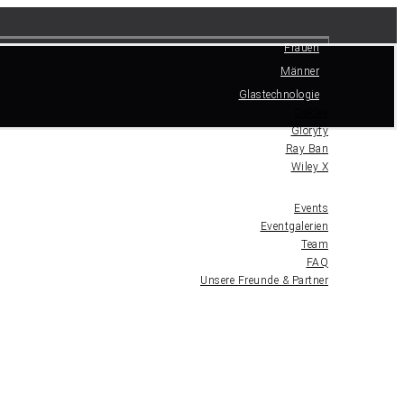
Frauen
Männer
Glastechnologie
Oakley
Gloryfy
Ray Ban
Wiley X
Über uns
Events
Eventgalerien
Team
FAQ
Unsere Freunde & Partner
Kontakt
Gutschein
Vergleichsliste
Mein Konto