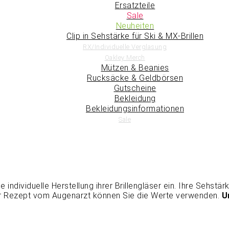
Ersatzteile
Sale
Neuheiten
Clip in Sehstärke für Ski & MX-Brillen
RX/Individuelle Verglasung
Oakley Merch
Mützen & Beanies
Rucksäcke & Geldbörsen
Gutscheine
Bekleidung
Bekleidungsinformationen
Sale
die individuelle Herstellung ihrer Brillengläser ein. Ihre Sehs
er Rezept vom Augenarzt können Sie die Werte verwenden.
U