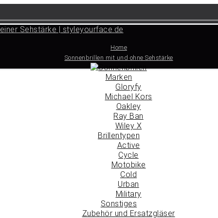
Home
Sonnenbrillen mit und ohne Sehstärke
Marken
Gloryfy
Michael Kors
Oakley
Ray Ban
Wiley X
Brillentypen
Active
Cycle
Motobike
Cold
Urban
Military
Sonstiges
Zubehör und Ersatzgläser