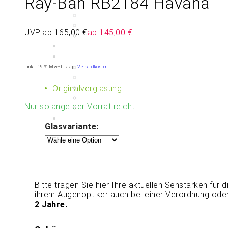
Ray-Ban RB2184 Havana
UVP:
ab
165,00
€
ab
145,00
€
inkl. 19 % MwSt.
zzgl.
Versandkosten
Originalverglasung
Nur solange der Vorrat reicht
Glasvariante:
Bitte tragen Sie hier Ihre aktuellen Sehstärken für 
ihrem Augenoptiker auch bei einer Verordnung od
2 Jahre.