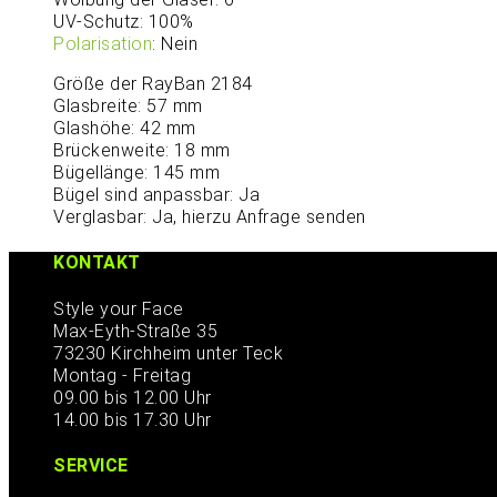
UV-Schutz: 100%
Polarisation
: Nein
Größe der RayBan 2184
Glasbreite: 57 mm
Glashöhe: 42 mm
Brückenweite: 18 mm
Bügellänge: 145 mm
Bügel sind anpassbar: Ja
Verglasbar: Ja, hierzu Anfrage senden
KONTAKT
Style your Face
Max-Eyth-Straße 35
73230 Kirchheim unter Teck
Montag - Freitag
09.00 bis 12.00 Uhr
14.00 bis 17.30 Uhr
SERVICE