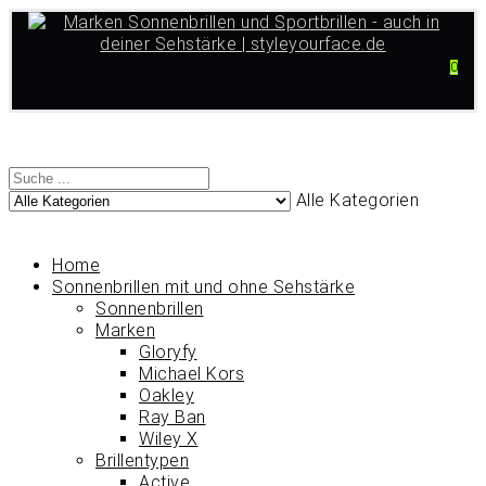
0
Alle Kategorien
Home
Sonnenbrillen mit und ohne Sehstärke
Sonnenbrillen
Marken
Gloryfy
Michael Kors
Oakley
Ray Ban
Wiley X
Brillentypen
Active