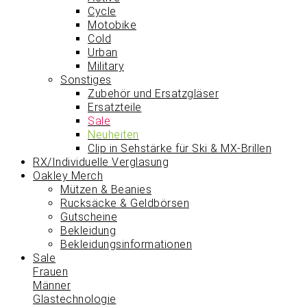
Cycle
Motobike
Cold
Urban
Military
Sonstiges
Zubehör und Ersatzgläser
Ersatzteile
Sale
Neuheiten
Clip in Sehstärke für Ski & MX-Brillen
RX/Individuelle Verglasung
Oakley Merch
Mützen & Beanies
Rucksäcke & Geldbörsen
Gutscheine
Bekleidung
Bekleidungsinformationen
Sale
Frauen
Männer
Glastechnologie