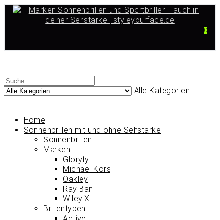
0
Alle Kategorien
Home
Sonnenbrillen mit und ohne Sehstärke
Sonnenbrillen
Marken
Gloryfy
Michael Kors
Oakley
Ray Ban
Wiley X
Brillentypen
Active