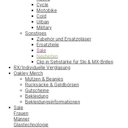
Cycle
Motobike
Cold
Urban
Military
Sonstiges
Zubehör und Ersatzgläser
Ersatzteile
Sale
Neuheiten
Clip in Sehstärke für Ski & MX-Brillen
RX/Individuelle Verglasung
Oakley Merch
Mützen & Beanies
Rucksäcke & Geldbörsen
Gutscheine
Bekleidung
Bekleidungsinformationen
Sale
Frauen
Männer
Glastechnologie